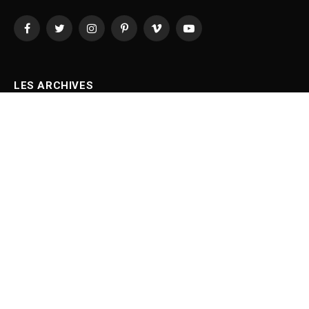
Facebook
Twitter
Instagram
Pinterest
Vimeo
YouTube
LES ARCHIVES
June 2023
March 2023
February 2023
January 2023
December 2022
November 2022
October 2022