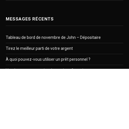
MESSAGES RÉCENTS
Tableau de bord de novembre de John – Dépositaire
Tirez le meilleur parti de votre argent
À quoi pouvez-vous utiliser un prêt personnel ?
Vendre votre entreprise de services financiers
Comment construire une salle de sport à domicile avec un
budget limité : trucs et astuces
2023 © Ginefiv.fr Tous droits réservés