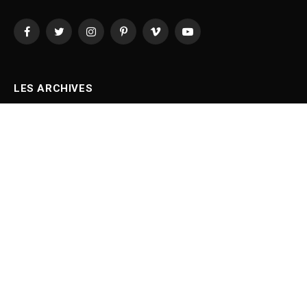
Facebook
Twitter
Instagram
Pinterest
Vimeo
YouTube
LES ARCHIVES
June 2023
March 2023
February 2023
January 2023
December 2022
November 2022
October 2022