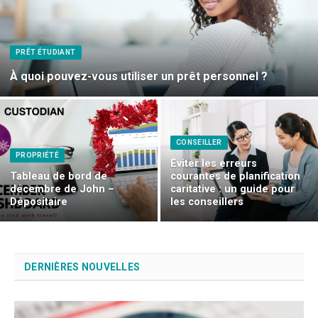
PRÊT ÉTUDIANT
À quoi pouvez-vous utiliser un prêt personnel ?
CONSEILLER
PROPRIÉTÉ
Éviter les erreurs
Tableau de bord de
courantes de planification
décembre de John –
caritative : un guide pour
Dépositaire
les conseillers
DERNIÈRES NOUVELLES