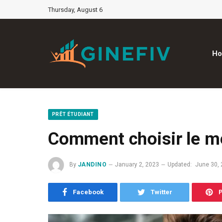
Thursday, August 6
H
PRÊT ÉTUDIANT
Comment choisir le me
By
JANDINO
January 2, 2023
Updated:
June 30,
Facebook
Twitter
P