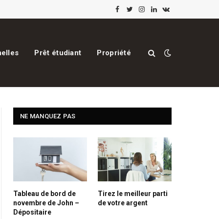
Facebook
Twitter
Instagram
LinkedIn
VKontakte
elles
Prêt étudiant
Propriété
NE MANQUEZ PAS
Tableau de bord de
Tirez le meilleur parti
novembre de John –
de votre argent
Dépositaire