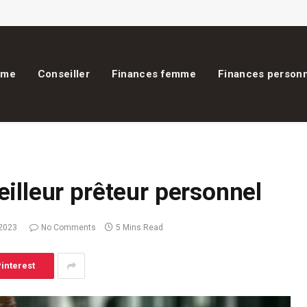
ome
Conseiller
Finances femme
Finances personn
illeur prêteur personnel
 2023
No Comments
5 Mins Read
interest