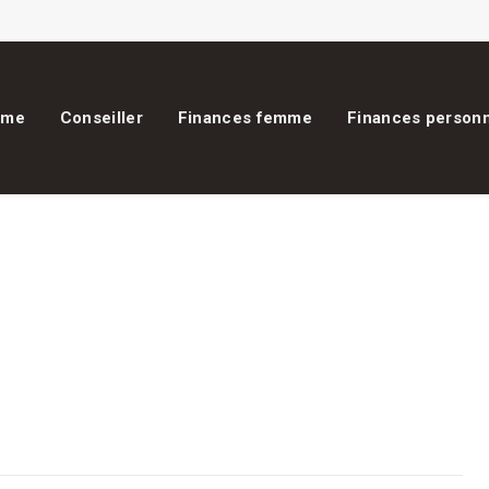
ome
Conseiller
Finances femme
Finances personn