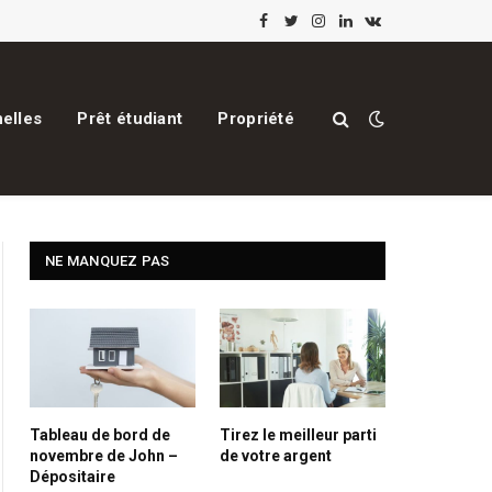
Facebook
Twitter
Instagram
LinkedIn
VKontakte
elles
Prêt étudiant
Propriété
NE MANQUEZ PAS
Tableau de bord de
Tirez le meilleur parti
novembre de John –
de votre argent
Dépositaire