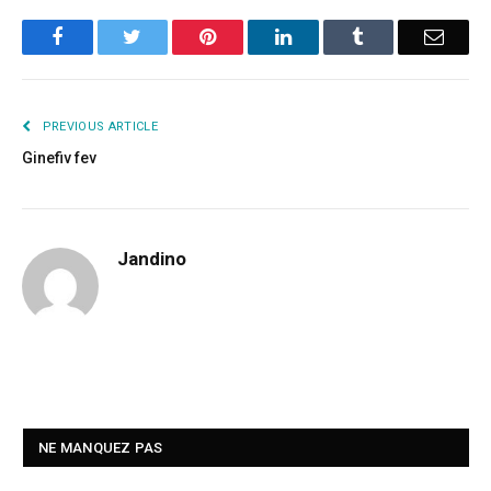
Facebook
Twitter
Pinterest
LinkedIn
Tumblr
Email
PREVIOUS ARTICLE
Ginefiv fev
Jandino
NE MANQUEZ PAS