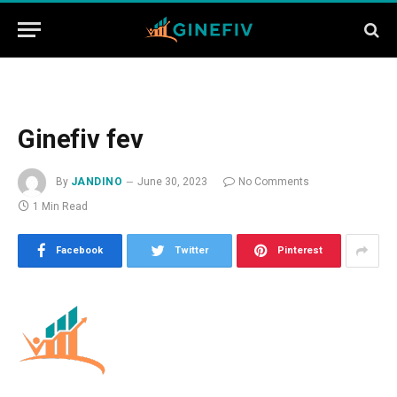
Ginefiv fev
By
JANDINO
June 30, 2023
No Comments
1 Min Read
Facebook
Twitter
Pinterest