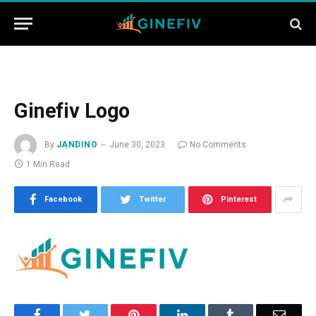
Ginefiv Logo
By
JANDINO
June 30, 2023
No Comments
1 Min Read
Facebook
Twitter
Pinterest
Facebook
Twitter
Pinterest
LinkedIn
Tumblr
Email